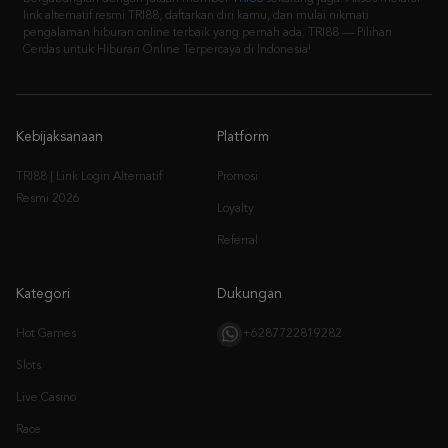
pengalaman hiburan online terbaik yang pernah ada. TRI88 — Pilihan
Cerdas untuk Hiburan Online Terpercaya di Indonesia!
Kebijaksanaan
Platform
TRI88 | Link Login Alternatif
Promosi
Resmi 2026
Loyalty
Referral
Kategori
Dukungan
Hot Games
+6287722819282
Slots
Live Casino
Race
Togel