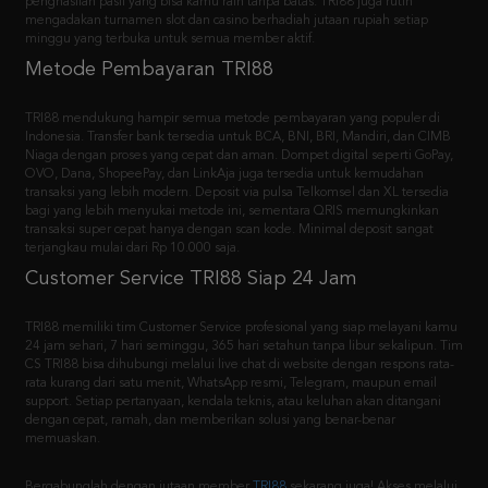
mengadakan turnamen slot dan casino berhadiah jutaan rupiah setiap
minggu yang terbuka untuk semua member aktif.
Metode Pembayaran TRI88
TRI88 mendukung hampir semua metode pembayaran yang populer di
Indonesia. Transfer bank tersedia untuk BCA, BNI, BRI, Mandiri, dan CIMB
Niaga dengan proses yang cepat dan aman. Dompet digital seperti GoPay,
OVO, Dana, ShopeePay, dan LinkAja juga tersedia untuk kemudahan
transaksi yang lebih modern. Deposit via pulsa Telkomsel dan XL tersedia
bagi yang lebih menyukai metode ini, sementara QRIS memungkinkan
transaksi super cepat hanya dengan scan kode. Minimal deposit sangat
terjangkau mulai dari Rp 10.000 saja.
Customer Service TRI88 Siap 24 Jam
TRI88 memiliki tim Customer Service profesional yang siap melayani kamu
24 jam sehari, 7 hari seminggu, 365 hari setahun tanpa libur sekalipun. Tim
CS TRI88 bisa dihubungi melalui live chat di website dengan respons rata-
rata kurang dari satu menit, WhatsApp resmi, Telegram, maupun email
support. Setiap pertanyaan, kendala teknis, atau keluhan akan ditangani
dengan cepat, ramah, dan memberikan solusi yang benar-benar
memuaskan.
Bergabunglah dengan jutaan member
TRI88
sekarang juga! Akses melalui
link alternatif resmi TRI88, daftarkan diri kamu, dan mulai nikmati