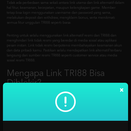
hal fitur, keamanan, kecepatan, maupun kelengkapan game. Member
tetap bisa login menggunakan username dan password yang sama,
melakukan deposit dan withdraw, mengklaim bonus, serta menikmati
semua fitur unggulan TRI88 seperti biasa.
Penting untuk selalu menggunakan link alternatif resmi dari TRI88 dan
menghindari link tidak resmi yang beredar di media sosial atau aplikasi
pesan instan. Link tidak resmi berpotensi membahayakan keamanan akun
dan data pribadi kamu. Pastikan selalu mendapatkan link alternatif terbaru
langsung dari sumber resmi TRI88 seperti customer service atau media
sosial resmi TRI88.
Mengapa Link TRI88 Bisa
Diblokir?
×
Banyak member yang bertanya-tanya mengapa link
TRI 88
terkadang tidak
bisa diakses. Jawabannya sederhana — pemerintah Indonesia melalui
Kementerian Komunikasi dan Informatika (Kominfo) secara rutin melakukan
pemblokiran terhadap situs-situs hiburan online. Pemblokiran ini dilakukan
secara berkala dan bisa menimpa link manapun tanpa pemberitahuan
sebelumnya.
Namun TRI88 selalu selangkah lebih maju. Tim teknis TRI88 bekerja keras