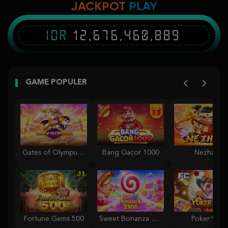
JACKPOT
PLAY
IDR
12,676,460,889
GAME POPULER
Gates of Olympus POP
Bang Gacor 1000
Nezha 2
Fortune Gems 500
Sweet Bonanza 2500
Poker Win