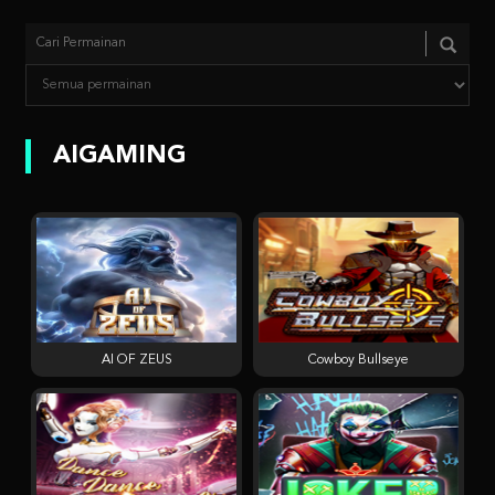
AIGAMING
AI OF ZEUS
Cowboy Bullseye