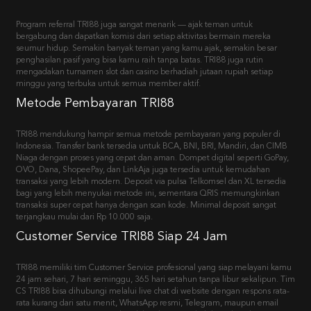
Program referral TRI88 juga sangat menarik — ajak teman untuk
bergabung dan dapatkan komisi dari setiap aktivitas bermain mereka
seumur hidup. Semakin banyak teman yang kamu ajak, semakin besar
penghasilan pasif yang bisa kamu raih tanpa batas. TRI88 juga rutin
mengadakan turnamen slot dan casino berhadiah jutaan rupiah setiap
minggu yang terbuka untuk semua member aktif.
Metode Pembayaran TRI88
TRI88 mendukung hampir semua metode pembayaran yang populer di
Indonesia. Transfer bank tersedia untuk BCA, BNI, BRI, Mandiri, dan CIMB
Niaga dengan proses yang cepat dan aman. Dompet digital seperti GoPay,
OVO, Dana, ShopeePay, dan LinkAja juga tersedia untuk kemudahan
transaksi yang lebih modern. Deposit via pulsa Telkomsel dan XL tersedia
bagi yang lebih menyukai metode ini, sementara QRIS memungkinkan
transaksi super cepat hanya dengan scan kode. Minimal deposit sangat
terjangkau mulai dari Rp 10.000 saja.
Customer Service TRI88 Siap 24 Jam
TRI88 memiliki tim Customer Service profesional yang siap melayani kamu
24 jam sehari, 7 hari seminggu, 365 hari setahun tanpa libur sekalipun. Tim
CS TRI88 bisa dihubungi melalui live chat di website dengan respons rata-
rata kurang dari satu menit, WhatsApp resmi, Telegram, maupun email