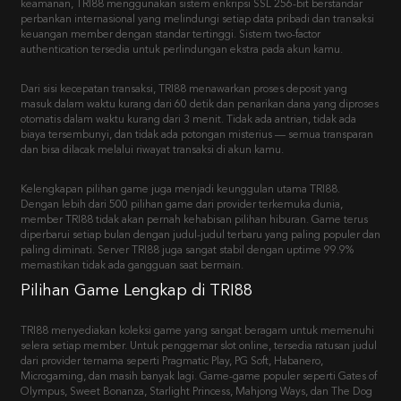
keamanan, TRI88 menggunakan sistem enkripsi SSL 256-bit berstandar
perbankan internasional yang melindungi setiap data pribadi dan transaksi
keuangan member dengan standar tertinggi. Sistem two-factor
authentication tersedia untuk perlindungan ekstra pada akun kamu.
Dari sisi kecepatan transaksi, TRI88 menawarkan proses deposit yang
masuk dalam waktu kurang dari 60 detik dan penarikan dana yang diproses
otomatis dalam waktu kurang dari 3 menit. Tidak ada antrian, tidak ada
biaya tersembunyi, dan tidak ada potongan misterius — semua transparan
dan bisa dilacak melalui riwayat transaksi di akun kamu.
Kelengkapan pilihan game juga menjadi keunggulan utama TRI88.
Dengan lebih dari 500 pilihan game dari provider terkemuka dunia,
member TRI88 tidak akan pernah kehabisan pilihan hiburan. Game terus
diperbarui setiap bulan dengan judul-judul terbaru yang paling populer dan
paling diminati. Server TRI88 juga sangat stabil dengan uptime 99.9%
memastikan tidak ada gangguan saat bermain.
Pilihan Game Lengkap di TRI88
TRI88 menyediakan koleksi game yang sangat beragam untuk memenuhi
selera setiap member. Untuk penggemar slot online, tersedia ratusan judul
dari provider ternama seperti Pragmatic Play, PG Soft, Habanero,
Microgaming, dan masih banyak lagi. Game-game populer seperti Gates of
Olympus, Sweet Bonanza, Starlight Princess, Mahjong Ways, dan The Dog