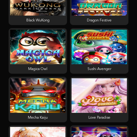
Black WuKong
Dragon Festive
Magica Owl
Sushi Avenger
Mecha Kaiju
Love Paradise