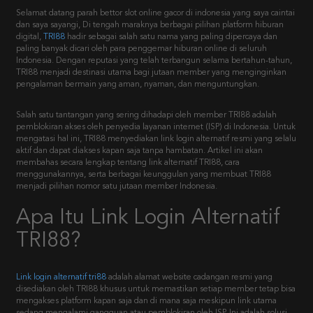
Selamat datang parah bettor slot online gacor di indonesia yang saya caintai
dan saya sayangi, Di tengah maraknya berbagai pilihan platform hiburan
digital,
TRI88
hadir sebagai salah satu nama yang paling dipercaya dan
paling banyak dicari oleh para penggemar hiburan online di seluruh
Indonesia. Dengan reputasi yang telah terbangun selama bertahun-tahun,
TRI88 menjadi destinasi utama bagi jutaan member yang menginginkan
pengalaman bermain yang aman, nyaman, dan menguntungkan.
Salah satu tantangan yang sering dihadapi oleh member TRI88 adalah
pemblokiran akses oleh penyedia layanan internet (ISP) di Indonesia. Untuk
mengatasi hal ini, TRI88 menyediakan link login alternatif resmi yang selalu
aktif dan dapat diakses kapan saja tanpa hambatan. Artikel ini akan
membahas secara lengkap tentang link alternatif TRI88, cara
menggunakannya, serta berbagai keunggulan yang membuat TRI88
menjadi pilihan nomor satu jutaan member Indonesia.
Apa Itu Link Login Alternatif
TRI88?
Link login alternatif tri88
adalah alamat website cadangan resmi yang
disediakan oleh TRI88 khusus untuk memastikan setiap member tetap bisa
mengakses platform kapan saja dan di mana saja meskipun link utama