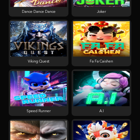
Dance Dance Dance
Joker
Viking Quest
Fa Fa Caishen
Speed Runner
A.I