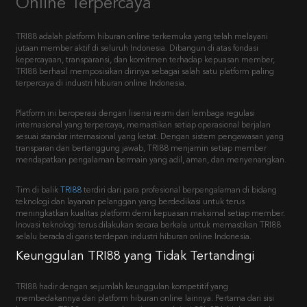
Online Terpercaya
TRI88 adalah platform hiburan online terkemuka yang telah melayani
jutaan member aktif di seluruh Indonesia. Dibangun di atas fondasi
kepercayaan, transparansi, dan komitmen terhadap kepuasan member,
TRI88 berhasil memposisikan dirinya sebagai salah satu platform paling
terpercaya di industri hiburan online Indonesia.
Platform ini beroperasi dengan lisensi resmi dari lembaga regulasi
internasional yang terpercaya, memastikan setiap operasional berjalan
sesuai standar internasional yang ketat. Dengan sistem pengawasan yang
transparan dan bertanggung jawab, TRI88 menjamin setiap member
mendapatkan pengalaman bermain yang adil, aman, dan menyenangkan.
Tim di balik
TRI88
terdiri dari para profesional berpengalaman di bidang
teknologi dan layanan pelanggan yang berdedikasi untuk terus
meningkatkan kualitas platform demi kepuasan maksimal setiap member.
Inovasi teknologi terus dilakukan secara berkala untuk memastikan TRI88
selalu berada di garis terdepan industri hiburan online Indonesia.
Keunggulan TRI88 yang Tidak Tertandingi
TRI88 hadir dengan sejumlah keunggulan kompetitif yang
membedakannya dari platform hiburan online lainnya. Pertama dari sisi