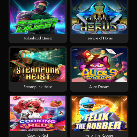
Robinhood Quest
Temple of Horus
Steampunk Heist
Alice Dream
Cooking Red
Felix The Robber