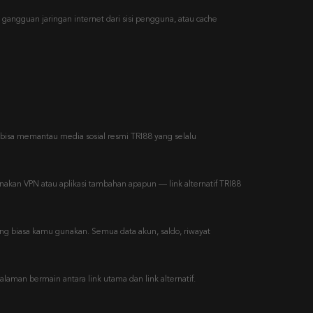
 gangguan jaringan internet dari sisi pengguna, atau cache
 bisa memantau media sosial resmi TRI88 yang selalu
unakan VPN atau aplikasi tambahan apapun — link alternatif TRI88
ang biasa kamu gunakan. Semua data akun, saldo, riwayat
aman bermain antara link utama dan link alternatif.