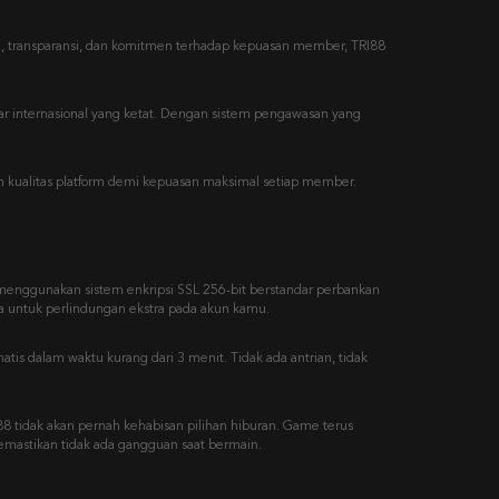
aan, transparansi, dan komitmen terhadap kepuasan member, TRI88
ndar internasional yang ketat. Dengan sistem pengawasan yang
an kualitas platform demi kepuasan maksimal setiap member.
 menggunakan sistem enkripsi SSL 256-bit berstandar perbankan
dia untuk perlindungan ekstra pada akun kamu.
tis dalam waktu kurang dari 3 menit. Tidak ada antrian, tidak
 tidak akan pernah kehabisan pilihan hiburan. Game terus
memastikan tidak ada gangguan saat bermain.