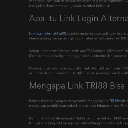
yang selalu aktif dan dapat diakses kapan saja tanpa hambatan.
menjadi pilihan nomor satu jutaan member Indonesia.
Apa Itu Link Login Alterna
Link login alternatif tri88
adalah alamat website cadangan resmi y
utama sedang mengalami gangguan atau pemblokiran oleh ISP. I
Setiap link alternatif yang disediakan TRI88 adalah 100% resmi 
Member tetap bisa login menggunakan username dan password ya
Penting untuk selalu menggunakan link alternatif resmi dari TRI
akun dan data pribadi kamu. Pastikan selalu mendapatkan link alt
Mengapa Link TRI88 Bisa 
Banyak member yang bertanya-tanya mengapa link
TRI 88
terka
melakukan pemblokiran terhadap situs-situs hiburan online. Pe
Namun TRI88 selalu selangkah lebih maju. Tim teknis TRI88 bekerja
lainnya langsung aktif mengambil alih sehingga member tidak p