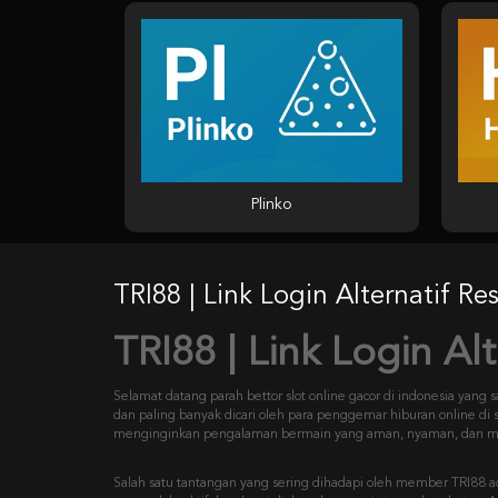
Plinko
TRI88 | Link Login Alternatif Re
TRI88 | Link Login A
Selamat datang parah bettor slot online gacor di indonesia yang s
dan paling banyak dicari oleh para penggemar hiburan online d
menginginkan pengalaman bermain yang aman, nyaman, dan 
Salah satu tantangan yang sering dihadapi oleh member TRI88 ada