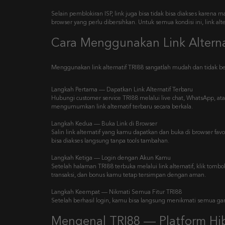
Selain pemblokiran ISP, link juga bisa tidak bisa diakses karena
browser yang perlu dibersihkan. Untuk semua kondisi ini, link alte
Cara Menggunakan Link Alterna
Menggunakan link alternatif TRI88 sangatlah mudah dan tidak b
Langkah Pertama — Dapatkan Link Alternatif Terbaru
Hubungi customer service TRI88 melalui live chat, WhatsApp, at
mengumumkan link alternatif terbaru secara berkala.
Langkah Kedua — Buka Link di Browser
Salin link alternatif yang kamu dapatkan dan buka di browser fa
bisa diakses langsung tanpa tools tambahan.
Langkah Ketiga — Login dengan Akun Kamu
Setelah halaman TRI88 terbuka melalui link alternatif, klik to
transaksi, dan bonus kamu tetap tersimpan dengan aman.
Langkah Keempat — Nikmati Semua Fitur TRI88
Setelah berhasil login, kamu bisa langsung menikmati semua gam
Mengenal TRI88 — Platform Hib