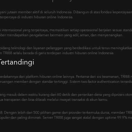
yani jutaan member aktif di seluruh Indonesia. Dibangun di atas fondasi kepercay
terpercaya di industri hiburan online Indonesia.
si internasional yang terpercaya, memastikan setiap operasional berjalan sesuai sta
ember mendapatkan pengalaman bermain yang adil, aman, dan menyenangkan.
di bidang teknologi dan layanan pelanggan yang berdedikasi untuk terus meningkatk
 TRI88 selalu berada di garis terdepan industri hiburan online Indonesia.
ertandingi
akannya dari platform hiburan online lainnya. Pertama dari sisi keamanan, TRI88
 keuangan member dengan standar tertinggi. Sistem two-factor authentication terse
yang masuk dalam waktu kurang dari 60 detik dan penarikan dana yang diproses otoma
 transparan dan bisa dilacak melalui riwayat transaksi di akun kamu.
 Dengan lebih dari 500 pilihan game dari provider terkemuka dunia, member TRI88
 populer dan paling diminati. Server TRI88 juga sangat stabil dengan uptime 99.9% 