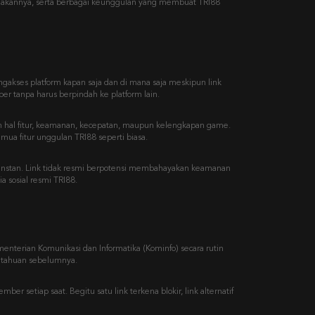
ggunakannya, serta berbagai keunggulan yang membuat TRI88
akses platform kapan saja dan di mana saja meskipun link
r tanpa harus berpindah ke platform lain.
lam hal fitur, keamanan, kecepatan, maupun kelengkapan game.
a fitur unggulan TRI88 seperti biasa.
an instan. Link tidak resmi berpotensi membahayakan keamanan
a sosial resmi TRI88.
nterian Komunikasi dan Informatika (Kominfo) secara rutin
ritahuan sebelumnya.
r setiap saat. Begitu satu link terkena blokir, link alternatif