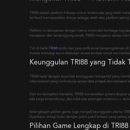
TRI88 adalah platform hiburan online terkemuka yang telah mela
berhasil memposisikan dirinya sebagai salah satu platform paling 
Platform ini beroperasi dengan lisensi resmi dari lembaga regula
transparan dan bertanggung jawab, TRI88 menjamin setiap m
Tim di balik
TRI88
terdiri dari para profesional berpengalaman 
Inovasi teknologi terus dilakukan secara berkala untuk memastikan
Keunggulan TRI88 yang Tidak T
TRI88 hadir dengan sejumlah keunggulan kompetitif yang membed
internasional yang melindungi setiap data pribadi dan transaksi
Dari sisi kecepatan transaksi, TRI88 menawarkan proses deposit 
ada biaya tersembunyi, dan tidak ada potongan misterius — semua
Kelengkapan pilihan game juga menjadi keunggulan utama TRI88.
diperbarui setiap bulan dengan judul-judul terbaru yang paling
Pilihan Game Lengkap di TRI88