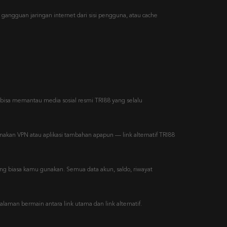
 gangguan jaringan internet dari sisi pengguna, atau cache
 bisa memantau media sosial resmi TRI88 yang selalu
unakan VPN atau aplikasi tambahan apapun — link alternatif TRI88
ang biasa kamu gunakan. Semua data akun, saldo, riwayat
aman bermain antara link utama dan link alternatif.