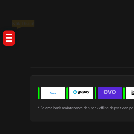
Klik Disini!
* Selama bank maintenance dan bank offline deposit dan pen