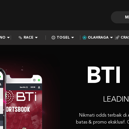
M
INO
RACE
TOGEL
OLAHRAGA
CRA
BTI
LEADI
Nikmati odds terbaik di A
batas & promo eksklusif. G