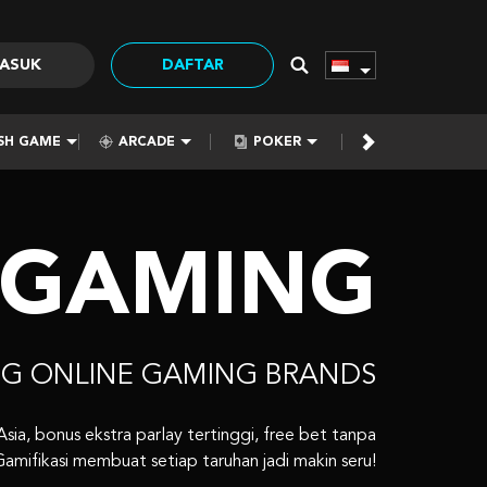
ASUK
DAFTAR
SH GAME
ARCADE
POKER
E-SPORTS
 GAMING
NG ONLINE GAMING BRANDS
sia, bonus ekstra parlay tertinggi, free bet tanpa
amifikasi membuat setiap taruhan jadi makin seru!