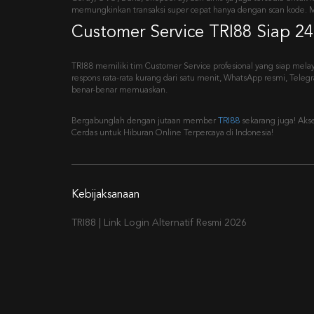
memungkinkan transaksi super cepat hanya dengan scan kode. Min
Customer Service TRI88 Siap 2
TRI88 memiliki tim Customer Service profesional yang siap melay
respons rata-rata kurang dari satu menit, WhatsApp resmi, Tele
benar-benar memuaskan.
Bergabunglah dengan jutaan member
TRI88
sekarang juga! Akse
Cerdas untuk Hiburan Online Terpercaya di Indonesia!
Kebijaksanaan
TRI88 | Link Login Alternatif Resmi 2026