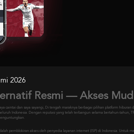
smi 2026
lternatif Resmi — Akses Mu
aya caintai dan saya sayangi, Di tengah maraknya berbagai pilihan platform hiburan d
i seluruh Indonesia. Dengan reputasi yang telah terbangun selama bertahun-tahun, 
menguntungkan.
lah pemblokiran akses oleh penyedia layanan internet (ISP) di Indonesia. Untuk meng