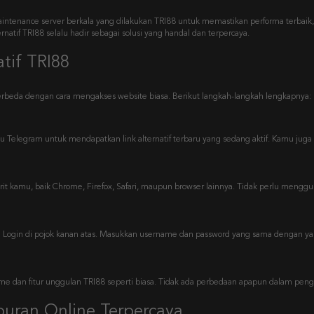
 maintenance server berkala yang dilakukan TRI88 untuk memastikan performa terbaik,
rnatif TRI88 selalu hadir sebagai solusi yang handal dan terpercaya.
tif TRI88
erbeda dengan cara mengakses website biasa. Berikut langkah-langkah lengkapnya:
au Telegram untuk mendapatkan link alternatif terbaru yang sedang aktif. Kamu juga
vorit kamu, baik Chrome, Firefox, Safari, maupun browser lainnya. Tidak perlu mengg
mbol Login di pojok kanan atas. Masukkan username dan password yang sama dengan y
e dan fitur unggulan TRI88 seperti biasa. Tidak ada perbedaan apapun dalam pengal
uran Online Terpercaya