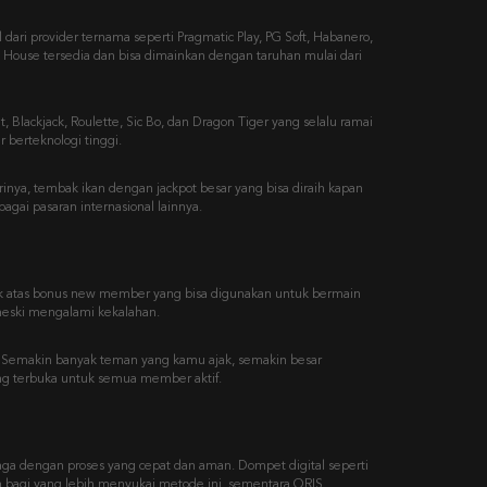
ri provider ternama seperti Pragmatic Play, PG Soft, Habanero,
 House tersedia dan bisa dimainkan dengan taruhan mulai dari
 Blackjack, Roulette, Sic Bo, dan Dragon Tiger yang selalu ramai
r berteknologi tinggi.
rinya, tembak ikan dengan jackpot besar yang bisa diraih kapan
agai pasaran internasional lainnya.
k atas bonus new member yang bisa digunakan untuk bermain
meski mengalami kekalahan.
p. Semakin banyak teman yang kamu ajak, semakin besar
ang terbuka untuk semua member aktif.
ga dengan proses yang cepat dan aman. Dompet digital seperti
ia bagi yang lebih menyukai metode ini, sementara QRIS