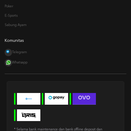
Poker
E-Sports
Sabung Ayam
Komunitas
Telegram
Whatsapp
* Selama bank maintenance dan bank offline deposit dan