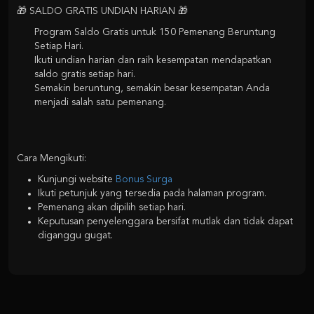
🎁 SALDO GRATIS UNDIAN HARIAN 🎁
Program Saldo Gratis untuk
150 Pemenang Beruntung
Setiap Hari
.
Ikuti undian harian dan raih kesempatan mendapatkan
saldo gratis setiap hari.
Semakin beruntung, semakin besar kesempatan Anda
menjadi salah satu pemenang.
Cara Mengikuti:
Kunjungi website
Bonus Surga
Ikuti petunjuk yang tersedia pada halaman program.
Pemenang akan dipilih setiap hari.
Keputusan penyelenggara bersifat mutlak dan tidak dapat
diganggu gugat.