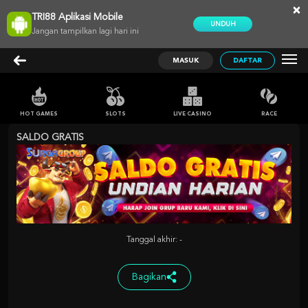
×
TRI88 Aplikasi Mobile
UNDUH
Jangan tampilkan lagi hari ini
MASUK
DAFTAR
HOT GAMES
SLOTS
LIVE CASINO
RACE
SALDO GRATIS
Tanggal akhir: -
Bagikan