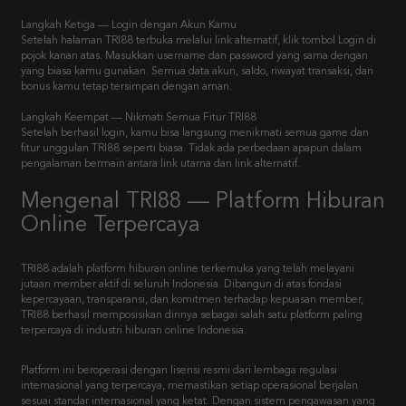
Langkah Ketiga — Login dengan Akun Kamu
Setelah halaman TRI88 terbuka melalui link alternatif, klik tombol Login di
pojok kanan atas. Masukkan username dan password yang sama dengan
yang biasa kamu gunakan. Semua data akun, saldo, riwayat transaksi, dan
bonus kamu tetap tersimpan dengan aman.
Langkah Keempat — Nikmati Semua Fitur TRI88
Setelah berhasil login, kamu bisa langsung menikmati semua game dan
fitur unggulan TRI88 seperti biasa. Tidak ada perbedaan apapun dalam
pengalaman bermain antara link utama dan link alternatif.
Mengenal TRI88 — Platform Hiburan
Online Terpercaya
TRI88 adalah platform hiburan online terkemuka yang telah melayani
jutaan member aktif di seluruh Indonesia. Dibangun di atas fondasi
kepercayaan, transparansi, dan komitmen terhadap kepuasan member,
TRI88 berhasil memposisikan dirinya sebagai salah satu platform paling
terpercaya di industri hiburan online Indonesia.
Platform ini beroperasi dengan lisensi resmi dari lembaga regulasi
internasional yang terpercaya, memastikan setiap operasional berjalan
sesuai standar internasional yang ketat. Dengan sistem pengawasan yang