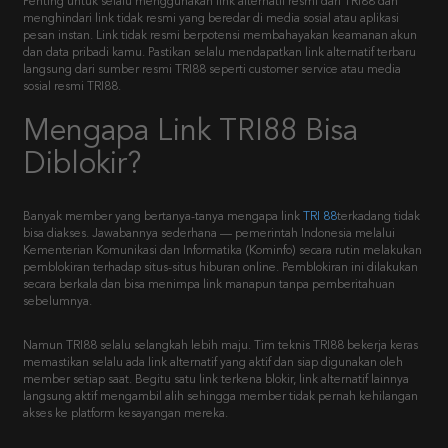
Penting untuk selalu menggunakan link alternatif resmi dari TRI88 dan
menghindari link tidak resmi yang beredar di media sosial atau aplikasi
pesan instan. Link tidak resmi berpotensi membahayakan keamanan akun
dan data pribadi kamu. Pastikan selalu mendapatkan link alternatif terbaru
langsung dari sumber resmi TRI88 seperti customer service atau media
sosial resmi TRI88.
Mengapa Link TRI88 Bisa
Diblokir?
Banyak member yang bertanya-tanya mengapa link
TRI 88
terkadang tidak
bisa diakses. Jawabannya sederhana — pemerintah Indonesia melalui
Kementerian Komunikasi dan Informatika (Kominfo) secara rutin melakukan
pemblokiran terhadap situs-situs hiburan online. Pemblokiran ini dilakukan
secara berkala dan bisa menimpa link manapun tanpa pemberitahuan
sebelumnya.
Namun TRI88 selalu selangkah lebih maju. Tim teknis TRI88 bekerja keras
memastikan selalu ada link alternatif yang aktif dan siap digunakan oleh
member setiap saat. Begitu satu link terkena blokir, link alternatif lainnya
langsung aktif mengambil alih sehingga member tidak pernah kehilangan
akses ke platform kesayangan mereka.