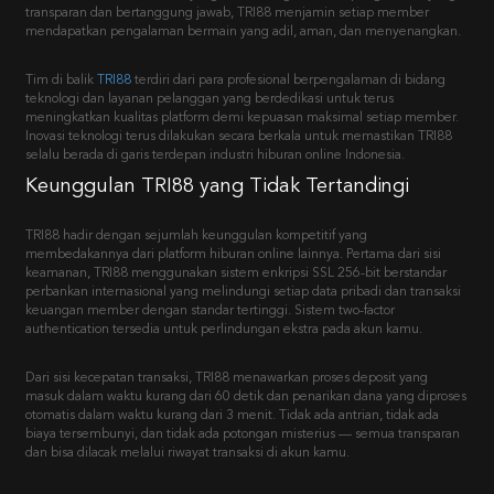
transparan dan bertanggung jawab, TRI88 menjamin setiap member
mendapatkan pengalaman bermain yang adil, aman, dan menyenangkan.
Tim di balik
TRI88
terdiri dari para profesional berpengalaman di bidang
teknologi dan layanan pelanggan yang berdedikasi untuk terus
meningkatkan kualitas platform demi kepuasan maksimal setiap member.
Inovasi teknologi terus dilakukan secara berkala untuk memastikan TRI88
selalu berada di garis terdepan industri hiburan online Indonesia.
Keunggulan TRI88 yang Tidak Tertandingi
TRI88 hadir dengan sejumlah keunggulan kompetitif yang
membedakannya dari platform hiburan online lainnya. Pertama dari sisi
keamanan, TRI88 menggunakan sistem enkripsi SSL 256-bit berstandar
perbankan internasional yang melindungi setiap data pribadi dan transaksi
keuangan member dengan standar tertinggi. Sistem two-factor
authentication tersedia untuk perlindungan ekstra pada akun kamu.
Dari sisi kecepatan transaksi, TRI88 menawarkan proses deposit yang
masuk dalam waktu kurang dari 60 detik dan penarikan dana yang diproses
otomatis dalam waktu kurang dari 3 menit. Tidak ada antrian, tidak ada
biaya tersembunyi, dan tidak ada potongan misterius — semua transparan
dan bisa dilacak melalui riwayat transaksi di akun kamu.